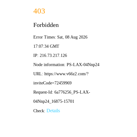
大赢家比分
足球直播平台
孙大圣足球直播视频高清：如何找到最流畅的赛事回
放与实时解说
•
大赢家比分
大赢家比分
2026-04-27 17:59:58
岗山足球比赛直播：实时战况与观赛指南全解析
•
大赢家比分
大赢家比分
2026-04-27 17:13:17
乐动体育足球直播视频：高清流畅观赛体验，带你直
击绿茵场上的每一个精彩瞬间
•
大赢家比分
大赢家比分
2026-04-27 12:06:50
足球阿里最新视频直播网站：畅享高清赛事，一键锁
定实时战况
•
大赢家比分
大赢家比分
2026-04-27 11:10:36
足球比赛直播多德勒视频：高清流畅观赛指南与实用
技巧
•
大赢家比分
大赢家比分
2026-04-26 18:51:16
春操足球直播比赛视频：高清回放与实时观赛指南