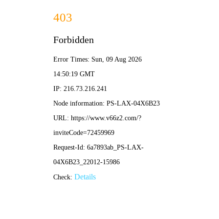
大赢家比分
足球直播平台推荐
今日国足足球直播视频全攻略：精彩赛事与观赛指南
一网打尽
•
大赢家比分
大赢家比分
2026-05-04 10:30:34
2025足球冠军杯现场直播时间全攻略：赛程、平台与
观赛指南
•
大赢家比分
大赢家比分
2026-05-03 12:39:50
北京校际杯足球直播视频全攻略：如何高效观看与回
放精彩赛事
•
大赢家比分
大赢家比分
2026-04-27 17:36:47
今日足球资格赛直播视频全攻略：高清观看与赛事前
瞻
•
大赢家比分
大赢家比分
2026-04-27 15:39:25
足球网视频直播：高清流畅观赛指南与平台推荐
•
大赢家比分
大赢家比分
2026-04-27 13:53:41
澳州足球比赛直播几天？最新赛程与高清观看指南全